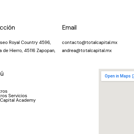
cción
Email
aseo Royal Country 4596,
contacto@totalcapital.mx
a de Hierro, 45116 Zapopan,
andrea@totalcapital.mx
ú
tros
ros Servicios
 Capital Academy